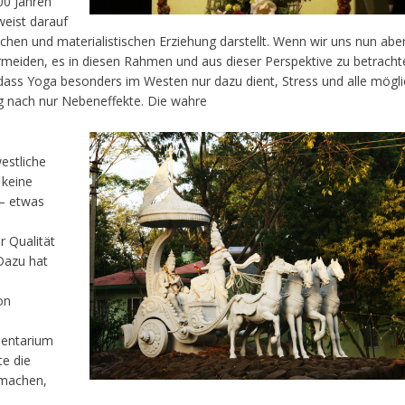
00 Jahren
weist darauf
chen und materialistischen Erziehung darstellt. Wenn wir uns nun abe
meiden, es in diesen Rahmen und aus dieser Perspektive zu betrach
ass Yoga besonders im Westen nur dazu dient, Stress und alle mögl
g nach nur Nebeneffekte. Die wahre
estliche
 keine
 – etwas
r Qualität
 Dazu hat
on
umentarium
te die
 machen,