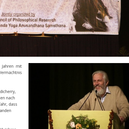
g Jahren mit
mächtnis
dicherry,
ten nach
fahr, dass
tanden