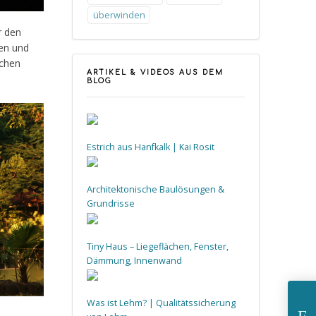
überwinden
r den
ten und
ichen
ARTIKEL & VIDEOS AUS DEM
BLOG
Estrich aus Hanfkalk | Kai Rosit
Architektonische Baulösungen &
Grundrisse
Tiny Haus – Liegeflächen, Fenster,
Dämmung, Innenwand
Was ist Lehm? | Qualitätssicherung
E