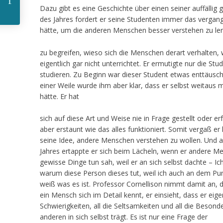
Dazu gibt es eine Geschichte über einen seiner auffällig
des Jahres fordert er seine Studenten immer das vergange
hätte, um die anderen Menschen besser verstehen zu le
KNAPP???
zu begreifen, wieso sich die Menschen derart verhalten, 
eigentlich gar nicht unterrichtet. Er ermutigte nur die S
studieren. Zu Beginn war dieser Student etwas enttäuscht
einer Weile wurde ihm aber klar, dass er selbst weitaus m
hätte. Er hat
Enthüllendes
sich auf diese Art und Weise nie in Frage gestellt oder er
aber erstaunt wie das alles funktioniert. Somit vergaß e
seine Idee, andere Menschen verstehen zu wollen. Und 
Interview
Jahres ertappte er sich beim Lächeln, wenn er andere M
gewisse Dinge tun sah, weil er an sich selbst dachte – Ic
warum diese Person dieses tut, weil ich auch an dem Pun
weiß was es ist. Professor Cornellison nimmt damit an,
ein Mensch sich im Detail kennt, er einsieht, dass er eigent
Schwierigkeiten, all die Seltsamkeiten und all die Besonde
anderen in sich selbst trägt. Es ist nur eine Frage der