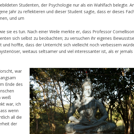
 gebildeten Studenten, der Psychologie nur als ein Wahlfach belegte. 
ne Jahr zu reflektieren und dieser Student sagte, dass er dieses Fac
rnen, und um
wie sie es tun. Nach einer Weile merkte er, dass Professor Cornelliso
tudenten sich selbst zu beobachten; zu versuchen ihr eigenes Bewusstse
 und hoffte, dass der Unterricht sich vielleicht noch verbessern würd
ysteriöser, weitaus seltsamer und viel interessanter ist, als er jemal
forscht, war
r langsam
am Ende des
enschen
h weiß
kt war, ich
 dass wenn
lich all die
rheit der