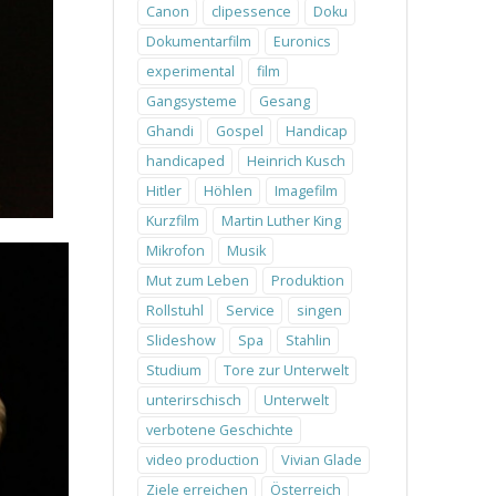
Canon
clipessence
Doku
Dokumentarfilm
Euronics
experimental
film
Gangsysteme
Gesang
Ghandi
Gospel
Handicap
handicaped
Heinrich Kusch
Hitler
Höhlen
Imagefilm
Kurzfilm
Martin Luther King
Mikrofon
Musik
Mut zum Leben
Produktion
Rollstuhl
Service
singen
Slideshow
Spa
Stahlin
Studium
Tore zur Unterwelt
unterirschisch
Unterwelt
verbotene Geschichte
video production
Vivian Glade
Ziele erreichen
Österreich