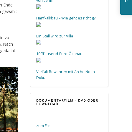
von Lehm
Am Ende
h gewählt
Hanfkalkbau – Wie geht es richtig?!
n
Ein Stall wird zur Villa
in zu
e. Nach
s gedacht
100Tausend-Euro-Ökohaus
Vielfalt Bewahren mit Arche Noah –
Doku
DOKUMENTARFILM – DVD ODER
DOWNLOAD
zum Film