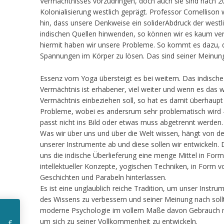
Vermächtnisses vorzudringen, doch auch sie sind nach 2
Kolonialisierung westlich geprägt. Professor Cornellison 
hin, dass unsere Denkweise ein soliderAbdruck der westli
indischen Quellen hinwenden, so können wir es kaum ver
hiermit haben wir unsere Probleme. So kommt es dazu, d
Spannungen im Körper zu lösen. Das sind seiner Meinun
Essenz vom Yoga übersteigt es bei weitem. Das indische
Vermächtnis ist erhabener, viel weiter und wenn es das w
Vermächtnis einbeziehen soll, so hat es damit überhaupt
Probleme, wobei es andersrum sehr problematisch wird
passt nicht ins Bild oder etwas muss abgetrennt werden.
Was wir über uns und über die Welt wissen, hängt von de
unserer Instrumente ab und diese sollen wir entwickeln.
uns die indische Überlieferung eine menge Mittel in Form
intellektueller Konzepte, yogischen Techniken, in Form v
Geschichten und Parabeln hinterlassen.
Es ist eine unglaublich reiche Tradition, um unser Instr
des Wissens zu verbessern und seiner Meinung nach soll
moderne Psychologie im vollem Maße davon Gebrauch
ERDÖL ist
um sich zu seiner Vollkommenheit zu entwickeln.