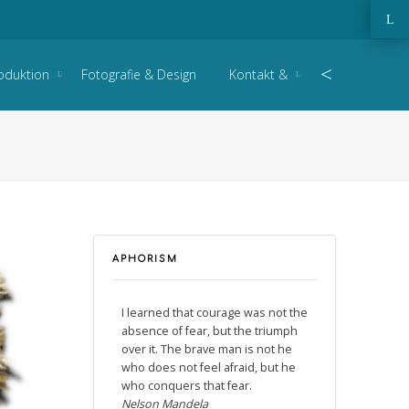
O
e
Search
oduktion
Fotografie & Design
Kontakt &
to
APHORISM
I learned that courage was not the
absence of fear, but the triumph
over it. The brave man is not he
who does not feel afraid, but he
who conquers that fear.
Nelson Mandela