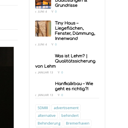
Baulösungen &
Grundrisse
JUNI 4
0
COMMENTS:
Tiny Haus –
Liegeflächen,
Fenster, Dämmung,
Innenwand
JUNI 4
0
COMMENTS:
Was ist Lehm? |
Qualitätssicherung
von Lehm
JANUAR 13
0
COMMENTS:
Hanfkalkbau – Wie
geht es richtig?!
JANUAR 13
0
5DMIII
advertisement
alternative
behindert
Behinderung
Bremerhaven