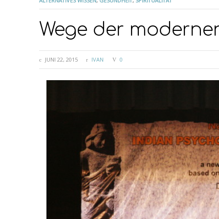
ALTERNATIVES WISSEN
,
GESUNDHEIT
,
SPIRITUALITÄT
Wege der modernen
JUNI 22, 2015
IVAN
0