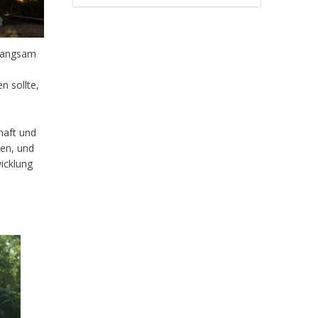
 langsam
n sollte,
haft und
sen, und
wicklung