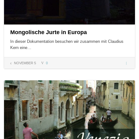
Mongolische Jurte in Europa
In dieser Dokumentation besuchen wir zusammen mit Claudius
Kern eine…
NOVEMBER 5
0
Mongoli
Jurte in
Europa