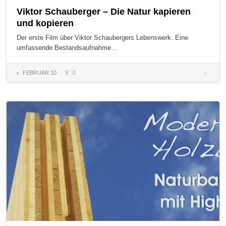
Viktor Schauberger – Die Natur kapieren
und kopieren
Der erste Film über Viktor Schaubergers Lebenswerk. Eine
umfassende Bestandsaufnahme…
FEBRUAR 10
0
Viktor
Schaube
– Die Na
kapiere
und
kopiere