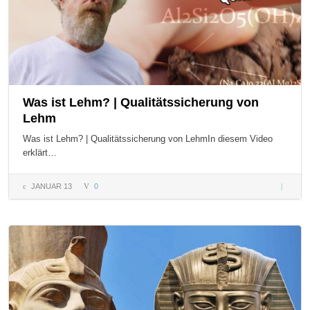
Was ist Lehm? | Qualitätssicherung von
Lehm
Was ist Lehm? | Qualitätssicherung von LehmIn diesem Video
erklärt…
JANUAR 13
0
Was ist 
Qualität
von Le