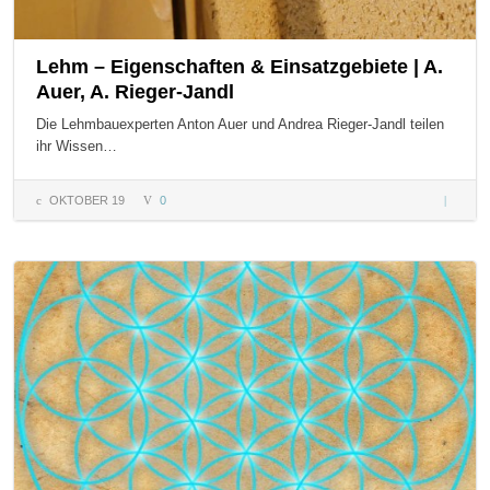
Lehm – Eigenschaften & Einsatzgebiete | A.
Auer, A. Rieger-Jandl
Die Lehmbauexperten Anton Auer und Andrea Rieger-Jandl teilen
ihr Wissen…
OKTOBER 19
0
Lehm –
Eigensc
&
Einsatzg
| A. Auer
Rieger-J