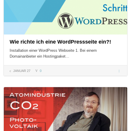
Wie richte ich eine WordPressseite ein?!
Installation einer WordPress Webseite 1. Bei einem
Domainanbieter ein Hostingpaket…
JANUAR 27
0
Wie rich
eine
WordPres
ein?!