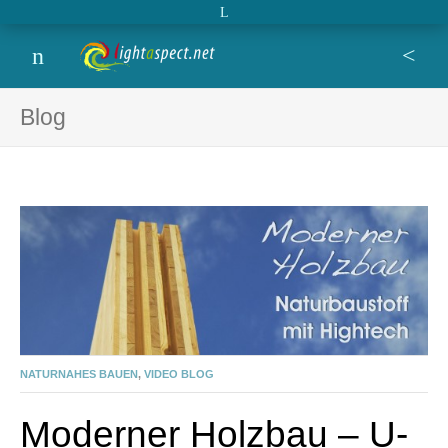
Open extra topbar
Lightaspect
film, photo, design, blog,
Menu
Se
Blog
NATURNAHES BAUEN
,
VIDEO BLOG
Moderner Holzbau – U-