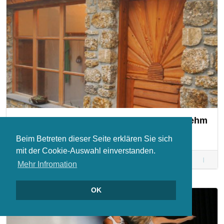
Sanierung eines alten Steinhauses mit Lehm
In diesem Video erzählt und zeigt uns Anton Auer ein…
Beim Betreten dieser Seite erklären Sie sich
mit der Cookie-Auswahl einverstanden.
JULI 8
1
Sanieru
Mehr Infromation
eines alt
Steinhau
OK
mit Leh