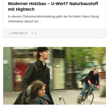
Moderner Holzbau – U-Wert? Naturbaustoff
mit Hightech
In diesem Dokumentationsbeitrag geht der Architekt Hans-Georg
Unterrainer darauf ein,…
FEBRUAR 23
0
Modern
Holzbau
Wert?
Naturbau
mit Hig