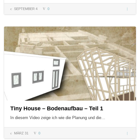
SEPTEMBER 4
0
Domper
– Doku 
DomHau
mit
Kuppel
Tiny House – Bodenaufbau – Teil 1
In diesem Video zeige ich wie die Planung und die…
MÄRZ 31
0
Tiny Ho
–