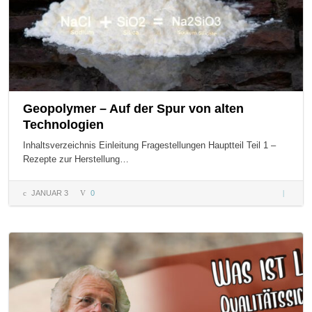
Geopolymer – Auf der Spur von alten
Technologien
Inhaltsverzeichnis Einleitung Fragestellungen Hauptteil Teil 1 –
Rezepte zur Herstellung…
JANUAR 3
0
Geopol
– Auf de
Spur vo
alten
Technol