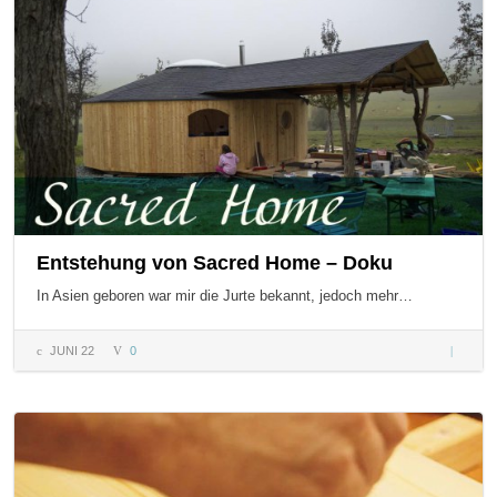
Artistic
Center
Entstehung von Sacred Home – Doku
In Asien geboren war mir die Jurte bekannt, jedoch mehr…
JUNI 22
0
Entsteh
von Sac
Home –
Doku