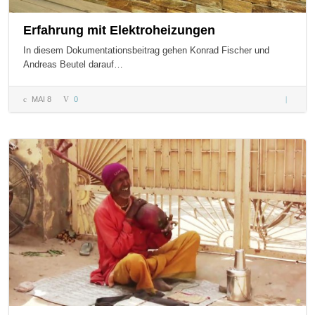
Erfahrung mit Elektroheizungen
In diesem Dokumentationsbeitrag gehen Konrad Fischer und
Andreas Beutel darauf…
MAI 8
0
Erfahru
Elektro