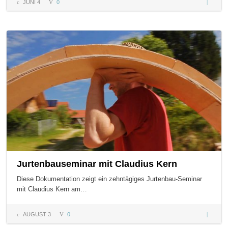
JUNI 4
0
Estrich
aus
Hanfkal
| Kai
Rosit
Jurtenbauseminar mit Claudius Kern
Diese Dokumentation zeigt ein zehntägiges Jurtenbau-Seminar
mit Claudius Kern am…
AUGUST 3
0
Jurtenb
mit Clau