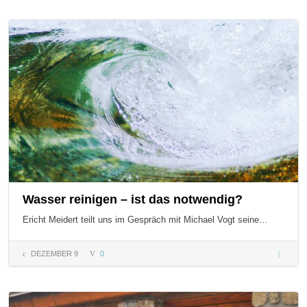
Kern
Wasser reinigen – ist das notwendig?
Ericht Meidert teilt uns im Gespräch mit Michael Vogt seine…
DEZEMBER 9
0
Wasser
reinigen
ist das
notwend