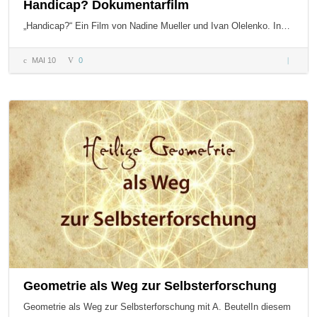
Handicap? Dokumentarfilm
„Handicap?“ Ein Film von Nadine Mueller und Ivan Olelenko. In…
MAI 10
0
Handica
Dokumen
Geometrie als Weg zur Selbsterforschung
Geometrie als Weg zur Selbsterforschung mit A. BeutelIn diesem