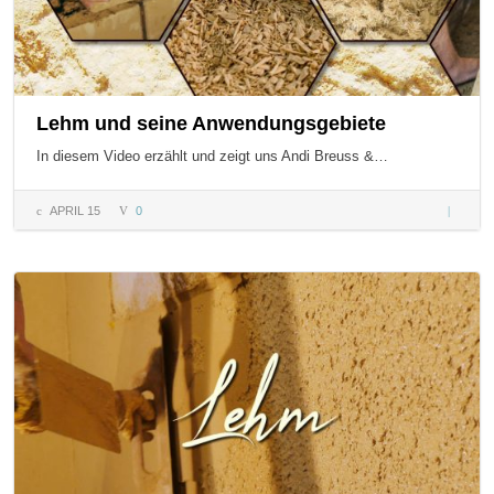
Lehm und seine Anwendungsgebiete
In diesem Video erzählt und zeigt uns Andi Breuss &…
APRIL 15
0
Lehm un
Anwendu