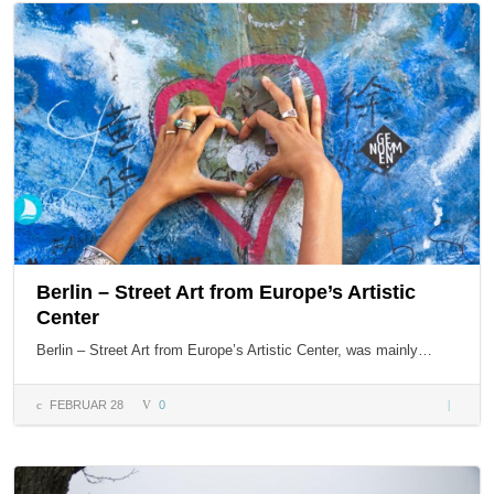
Grundla
Berlin – Street Art from Europe’s Artistic
Center
Berlin – Street Art from Europe’s Artistic Center, was mainly…
FEBRUAR 28
0
Berlin –
Street
Art fro
Europe’