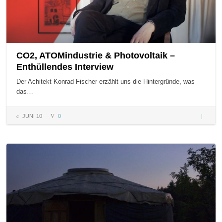
CO2, ATOMindustrie & Photovoltaik –
Enthüllendes Interview
Der Achitekt Konrad Fischer erzählt uns die Hintergründe, was
das…
JUNI 10
0
CO2,
ATOMind
& Photo
– Enthül
Intervie