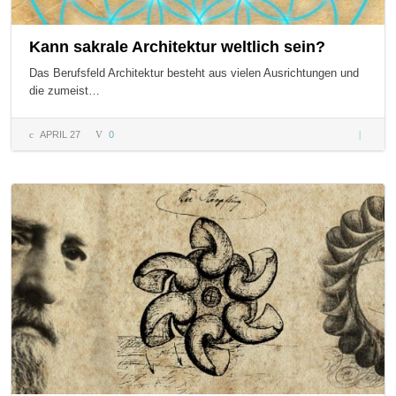
Kann sakrale Architektur weltlich sein?
Das Berufsfeld Architektur besteht aus vielen Ausrichtungen und
die zumeist…
APRIL 27
0
Kann
sakrale
Architek
weltlich
sein?