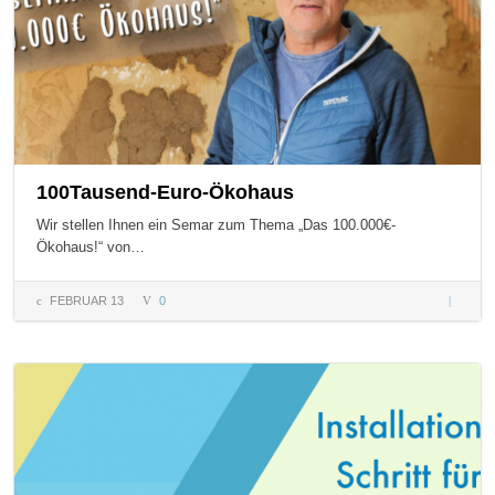
100Tausend-Euro-Ökohaus
Wir stellen Ihnen ein Semar zum Thema „Das 100.000€-
Ökohaus!“ von…
FEBRUAR 13
0
100Taus
Euro-
Ökohau