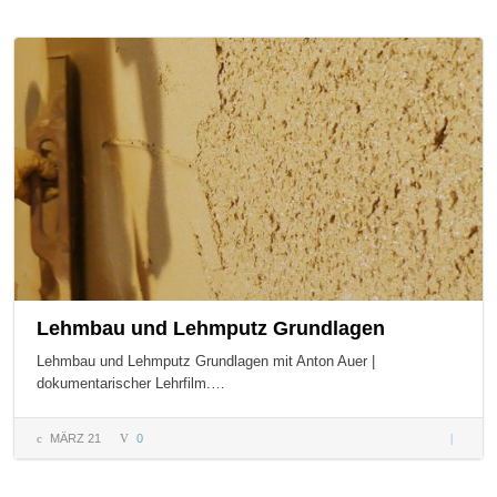
Bodenau
– Teil 1
Lehmbau und Lehmputz Grundlagen
Lehmbau und Lehmputz Grundlagen mit Anton Auer |
dokumentarischer Lehrfilm.…
MÄRZ 21
0
Lehmba
und
Lehmpu