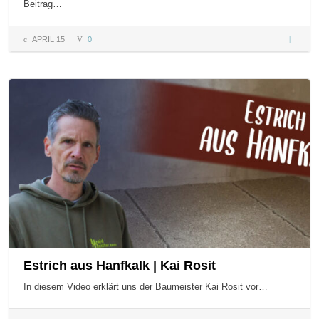
Beitrag…
APRIL 15
0
Geometri
Weg zur
Selbster
Estrich aus Hanfkalk | Kai Rosit
In diesem Video erklärt uns der Baumeister Kai Rosit vor…