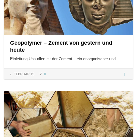
Geopolymer – Zement von gestern und
heute
Einleitung Uns allen ist der Zement – ein anorganischer und…
FEBRUAR 19
0
Geopol
– Zemen
von gest
und heu