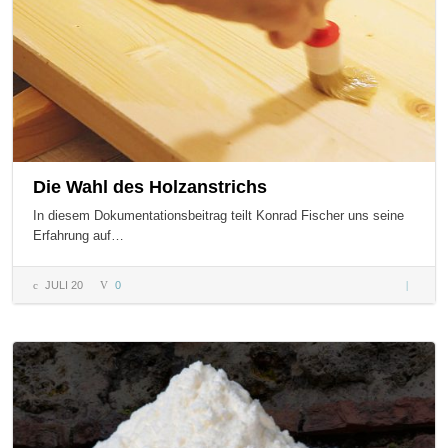
Die Wahl des Holzanstrichs
In diesem Dokumentationsbeitrag teilt Konrad Fischer uns seine
Erfahrung auf…
JULI 20
0
Die Wah
Holzanst