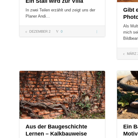
Ein Stall wird zur Villa
Gibt 
In zwei Teilen erzählt und zeigt uns der
Phot
Planer Andi…
Als Mult
DEZEMBER 2
0
Ein
mich sei
Stall
Bildbea
wird
zur
MÄRZ 
Villa
COMMENTS:
COMMENT
Aus der Baugeschichte
Ein B
Lernen – Kalkbauweise
Motiv