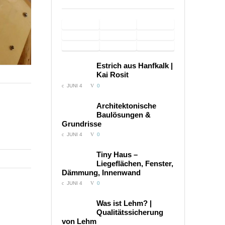
Schloss
Sacred Home –
Imagefilme
Hof |
Dokumentarfilm
für
Hamam
Euronics
Wasserauflage
Imagefilm
Windeln.de /
in Burg
Service
– Imagefilm
Trainingsmethode
Sonarbehandlung
music
COMMENTS:
Estrich aus Hanfkalk |
Kinderwägen
Satzvey
– 22
von M. Norbekov
– Imagefilm
video –
Kai Rosit
Videos
anakreon
JUNI 4
0
COMMENTS:
Architektonische
Baulösungen &
Grundrisse
JUNI 4
0
COMMENTS:
Tiny Haus –
Liegeflächen, Fenster,
Dämmung, Innenwand
JUNI 4
0
COMMENTS:
Was ist Lehm? |
Qualitätssicherung
von Lehm