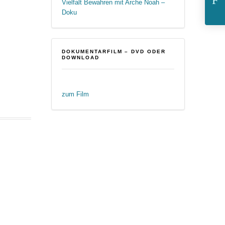
Vielfalt Bewahren mit Arche Noah –
Doku
DOKUMENTARFILM – DVD ODER
DOWNLOAD
zum Film
T