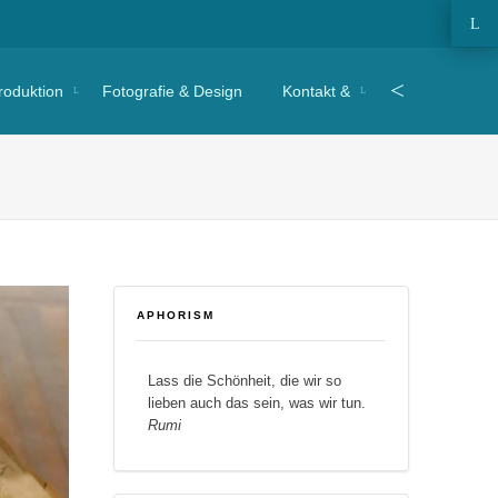
O
e
Search
roduktion
Fotografie & Design
Kontakt &
to
APHORISM
Lass die Schönheit, die wir so
lieben auch das sein, was wir tun.
Rumi