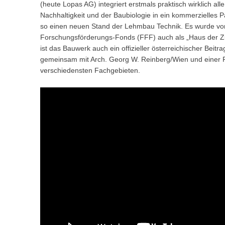
(heute Lopas AG) integriert erstmals praktisch wirklich al
Nachhaltigkeit und der Baubiologie in ein kommerzielles
so einen neuen Stand der Lehmbau Technik. Es wurde vo
Forschungsförderungs-Fonds (FFF) auch als „Haus der Zuk
ist das Bauwerk auch ein offizieller österreichischer Beitra
gemeinsam mit Arch. Georg W. Reinberg/Wien und einer 
verschiedensten Fachgebieten.