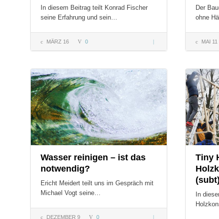
In diesem Beitrag teilt Konrad Fischer
Der Bau
seine Erfahrung und sein…
ohne Hä
MÄRZ 16
0
Aus der
MAI 11
Baugeschichte
Lernen –
COMMENTS:
COMMENT
Kalkbauweise
Wasser reinigen – ist das
Tiny
notwendig?
Holzk
(subt
Ericht Meidert teilt uns im Gespräch mit
Michael Vogt seine…
In diese
Holzkons
DEZEMBER 9
0
Wasser