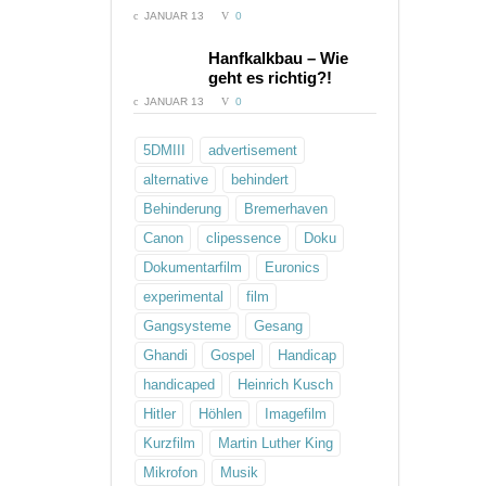
JANUAR 13
0
COMMENTS:
Hanfkalkbau – Wie
geht es richtig?!
JANUAR 13
0
5DMIII
advertisement
alternative
behindert
Behinderung
Bremerhaven
Canon
clipessence
Doku
Dokumentarfilm
Euronics
experimental
film
Gangsysteme
Gesang
Ghandi
Gospel
Handicap
handicaped
Heinrich Kusch
Hitler
Höhlen
Imagefilm
Kurzfilm
Martin Luther King
Mikrofon
Musik