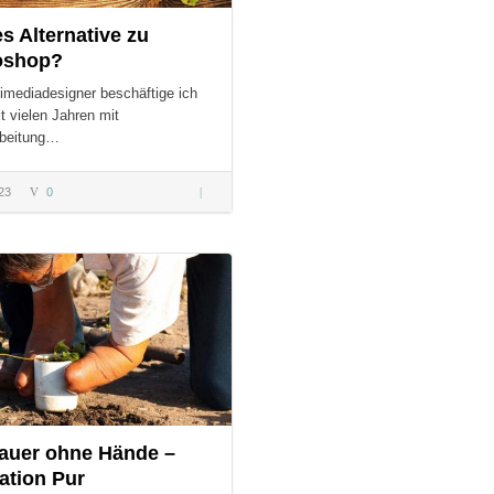
es Alternative zu
oshop?
imediadesigner beschäftige ich
t vielen Jahren mit
rbeitung…
23
0
Gibt es
Alternative
zu
S:
Photoshop?
auer ohne Hände –
ation Pur