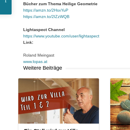
Lehm und seine
Bücher zum Thema Heilige Geometrie
https://amzn.to/2HsxYuP
https://amzn.to/2IZzWQB
Anwendungsgebiete
Lightaspect Channel
https://www.youtube.com/user/lightaspect
Link:
Roland Meingast
www.lopas.at
Weitere Beiträge
COMMENTS:
COMMENT