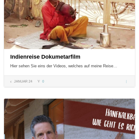
Indienreise Dokumetarfilm
Hier sehen Sie eins der Videos, welches auf meine Reise…
JANUAR 24
0
Indienre
Dokumet