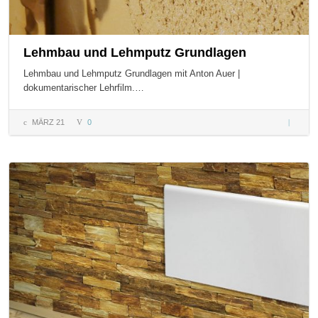
Lehmbau und Lehmputz Grundlagen
Lehmbau und Lehmputz Grundlagen mit Anton Auer |
dokumentarischer Lehrfilm.…
MÄRZ 21
0
Lehmba
und
Lehmpu
Grundla