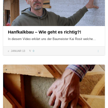
Hanfkalkbau – Wie geht es richtig?!
In diesem Video erklärt uns der Baumeister Kai Rosit welche…
JANUAR 13
0
Hanfkal
– Wie g
es richti