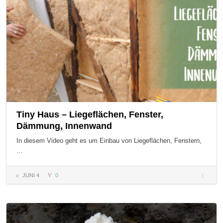
was du
glaubst
Tiny Haus – Liegeflächen, Fenster,
Dämmung, Innenwand
In diesem Video geht es um Einbau von Liegeflächen, Fenstern,
…
JUNI 4
0
Tiny Ha
Liegeflä
Fenster,
Dämmun
Innenw