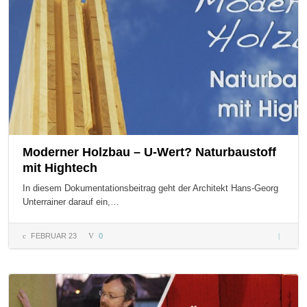
Moderner Holzbau – U-Wert? Naturbaustoff
mit Hightech
In diesem Dokumentationsbeitrag geht der Architekt Hans-Georg
Unterrainer darauf ein,…
FEBRUAR 23
0
Modern
Holzbau
Wert?
Naturbau
mit Hig