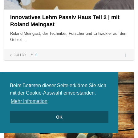
Innovatives Lehm Passiv Haus Teil 2 | mit
Roland Meingast
Roland Meingast, der Techniker, Forscher und Entwickler auf dem
Gebiet…
JULI 30
0
Innovati
Lehm
Passiv H
Teil 2 | 
Roland
Beim Betreten dieser Seite erklären Sie sich
Meingas
mit der Cookie-Auswahl einverstanden.
Mehr Infromation
OK