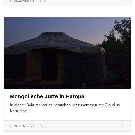
DEZEMBER 2
0
Ein
Stall
wird
zur
Villa
Mongolische Jurte in Europa
In dieser Dokumentation besuchen wir zusammen mit Claudius
Kern eine…
NOVEMBER 5
0
Mongoli
Jurte in