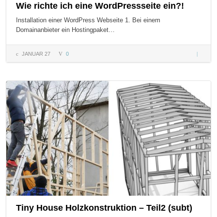
Wie richte ich eine WordPressseite ein?!
Installation einer WordPress Webseite 1. Bei einem
Domainanbieter ein Hostingpaket…
JANUAR 27
0
Wie rich
eine
WordPres
ein?!
Tiny House Holzkonstruktion – Teil2 (subt)