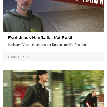
Estrich aus Hanfkalk | Kai Rosit
In diesem Video erklärt uns der Baumeister Kai Rosit vor…
JUNI 4
0
Estrich
aus
Hanfkal
| Kai
Rosit