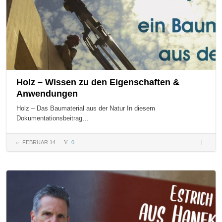
Holz – Wissen zu den Eigenschaften &
Anwendungen
Holz – Das Baumaterial aus der Natur In diesem
Dokumentationsbeitrag…
FEBRUAR 14
0
Holz – 
zu den
Eigensc
&
Anwend