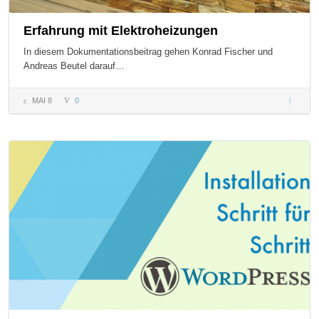
Erfahrung mit Elektroheizungen
In diesem Dokumentationsbeitrag gehen Konrad Fischer und
Andreas Beutel darauf…
MAI 8
0
Erfahru
Elektro