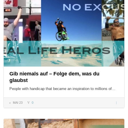
Motivat
Pur
Gib niemals auf – Folge dem, was du
glaubst
People with handicap that became an inspiration to millions of…
MAI 23
0
Gib
niemals
auf –
Folge
dem,