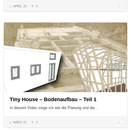
APRIL 10
0
Sanieru
eines alt
mit
Lehmha
Tiny House – Bodenaufbau – Teil 1
In diesem Video zeige ich wie die Planung und die…
MÄRZ 31
0
Tiny Ho
–