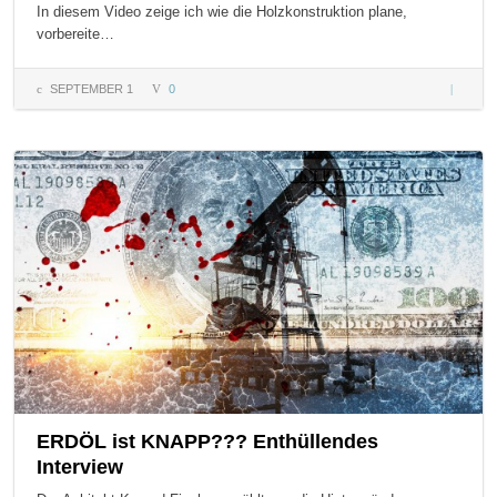
In diesem Video zeige ich wie die Holzkonstruktion plane,
vorbereite…
SEPTEMBER 1
0
Tiny Ho
Holzkon
– Teil2 
ERDÖL ist KNAPP??? Enthüllendes
Interview