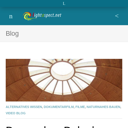
Open extra topbar
Lightaspect
film, photo, design, blog,
Menu
Se
Blog
ALTERNATIVES WISSEN
,
DOKUMENTARFILM
,
FILME
,
NATURNAHES BAUEN
,
VIDEO BLOG