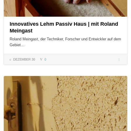
Innovatives Lehm Passiv Haus | mit Roland
Meingast
Roland Meingast, der Techniker, Forscher und Entwickler auf dem
Gebiet…
DEZEMBER 30
0
Innovati
Lehm
Passiv H
| mit
Roland
Meingas