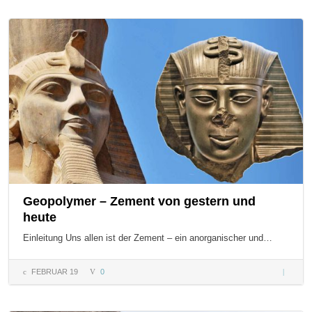
Bodenau
– Teil 1
Geopolymer – Zement von gestern und
heute
Einleitung Uns allen ist der Zement – ein anorganischer und…
FEBRUAR 19
0
Geopol
– Zemen
von gest