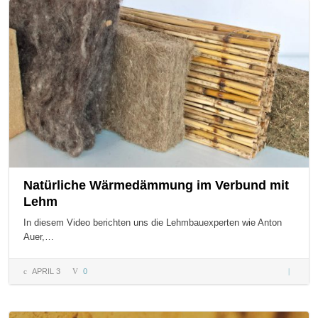
und heu
Natürliche Wärmedämmung im Verbund mit
Lehm
In diesem Video berichten uns die Lehmbauexperten wie Anton
Auer,…
APRIL 3
0
Natürlic
Wärme
im Verb