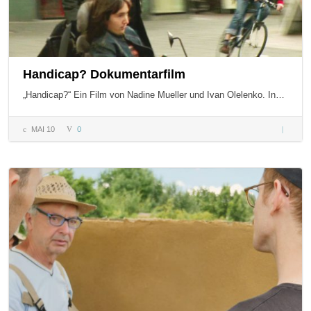
Handicap? Dokumentarfilm
„Handicap?“ Ein Film von Nadine Mueller und Ivan Olelenko. In…
MAI 10
0
Handica
Dokumen