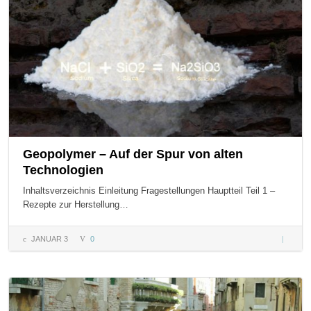
Geopolymer – Auf der Spur von alten
Technologien
Inhaltsverzeichnis Einleitung Fragestellungen Hauptteil Teil 1 –
Rezepte zur Herstellung…
JANUAR 3
0
Geopol
– Auf de
Spur vo
alten
Technol