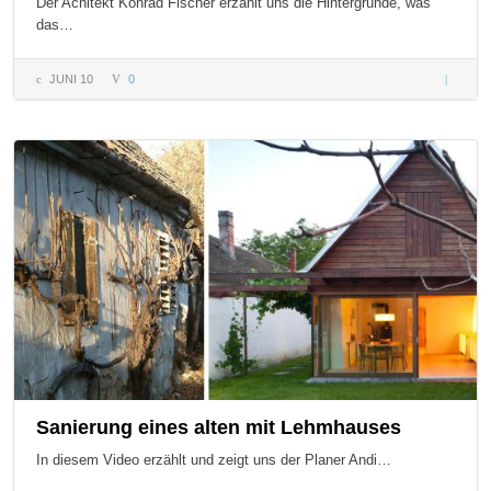
Der Achitekt Konrad Fischer erzählt uns die Hintergründe, was
das…
JUNI 10
0
ERDÖL i
KNAPP?
Enthüll
Intervie
Sanierung eines alten mit Lehmhauses
In diesem Video erzählt und zeigt uns der Planer Andi…