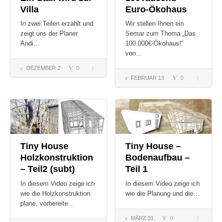
Villa
Euro-Ökohaus
In zwei Teilen erzählt und
Wir stellen Ihnen ein
zeigt uns der Planer
Semar zum Thema „Das
Andi…
100.000€-Ökohaus!“
von…
DEZEMBER 2
0
Ein
FEBRUAR 13
0
100Tause
Stall
Euro-
wird
Ökohaus
zur
Villa
Tiny House
Tiny House –
Holzkonstruktion
Bodenaufbau –
– Teil2 (subt)
Teil 1
In diesem Video zeige ich
In diesem Video zeige ich
wie die Holzkonstruktion
wie die Planung und die…
plane, vorbereite…
MÄRZ 31
0
Tiny Hou