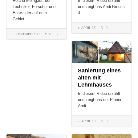
Roland Meingast, der
In diesem Video erzählt
Techniker, Forscher und
und zeigt uns Andi Breuss
Entwickler auf dem
&…
Gebiet…
APRIL 15
0
Lehm und 
DEZEMBER 30
0
Innovatives
Anwendun
Lehm
Passiv Haus
| mit
Roland
Meingast
Sanierung eines
alten mit
Lehmhauses
In diesem Video erzählt
und zeigt uns der Planer
Andi…
APRIL 10
0
Sanierung
eines alten
mit