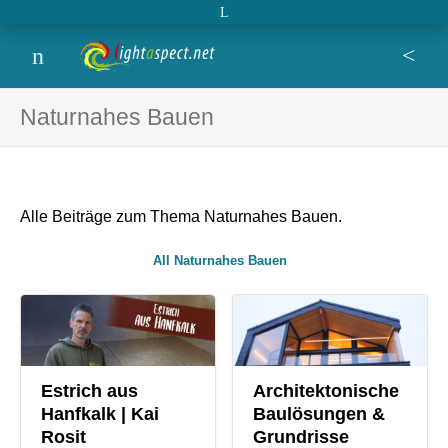
Open extra topbar
Lightaspect
film, photo, design, blog,
Menu
Se
Naturnahes Bauen
Alle Beiträge zum Thema Naturnahes Bauen.
All
Naturnahes Bauen
Estrich aus
Architektonische
Hanfkalk | Kai
Baulösungen &
Rosit
Grundrisse