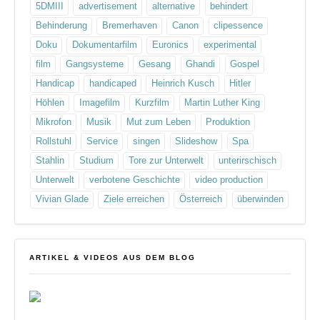
5DMIII
advertisement
alternative
behindert
Behinderung
Bremerhaven
Canon
clipessence
Doku
Dokumentarfilm
Euronics
experimental
film
Gangsysteme
Gesang
Ghandi
Gospel
Handicap
handicaped
Heinrich Kusch
Hitler
Höhlen
Imagefilm
Kurzfilm
Martin Luther King
Mikrofon
Musik
Mut zum Leben
Produktion
Rollstuhl
Service
singen
Slideshow
Spa
Stahlin
Studium
Tore zur Unterwelt
unterirschisch
Unterwelt
verbotene Geschichte
video production
Vivian Glade
Ziele erreichen
Österreich
überwinden
ARTIKEL & VIDEOS AUS DEM BLOG