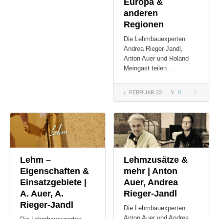
Europa &
anderen
Regionen
Die Lehmbauexperten
Andrea Rieger-Jandl,
Anton Auer und Roland
Meingast teilen…
FEBRUAR 23
0
Historisch
Lehmbau
in Europa
& andere
Regionen
Lehm –
Lehmzusätze &
Eigenschaften &
mehr | Anton
Einsatzgebiete |
Auer, Andrea
A. Auer, A.
Rieger-Jandl
Rieger-Jandl
Die Lehmbauexperten
Anton Auer und Andrea