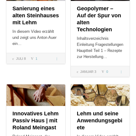
Sanierung eines
Geopolymer –
alten Steinhauses
Auf der Spur von
mit Lehm
alten
Technologien
In diesem Video erzählt
und zeigt uns Anton Auer
Inhaltsverzeichnis
ein…
Einleitung Fragestellungen
Hauptteil Teil 1 – Rezepte
zur Herstellung…
JULI 8
1
Sanierung
eines alten
JANUAR 3
0
Geopolym
Steinhauses
– Auf der
mit Lehm
Spur von
alten
Technolog
Innovatives Lehm
Lehm und seine
Passiv Haus | mit
Anwendungsgebi
Roland Meingast
ete