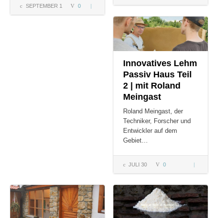
SEPTEMBER 1
0
Tiny House
–
Holzkonstruktion
Bodenauf
– Teil2 (subt)
– Teil 1
Innovatives Lehm
Passiv Haus Teil
2 | mit Roland
Meingast
Roland Meingast, der
Techniker, Forscher und
Entwickler auf dem
Gebiet…
JULI 30
0
Innovativ
Lehm
Passiv Ha
Teil 2 | mi
Roland
Meingast