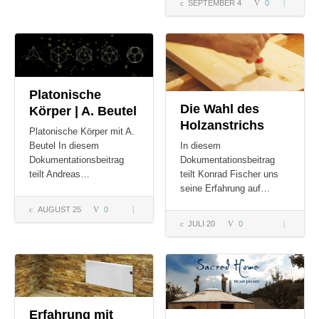
SEPTEMBER 4
0
Domperle
– Doku |
DomHaus
mit
Kuppel
Platonische
Die Wahl des
Körper | A. Beutel
Holzanstrichs
Platonische Körper mit A.
Beutel In diesem
In diesem
Dokumentationsbeitrag
Dokumentationsbeitrag
teilt Andreas…
teilt Konrad Fischer uns
seine Erfahrung auf…
AUGUST 25
0
Platonische
JULI 20
0
Die Wahl 
Körper | A.
Holzanstri
Beutel
Erfahrung mit