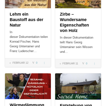
Lehm ein
Zirbe –
Baustoff aus der
Wundersame
Natur
Eigenschaften
von Holz
In
dieser Dokumentation teilen
In dieser Dokumentation
Konrad Fischer, Hans
teilt Hans Georg
Georg Unterrainer und
Unterrainer sein Wissen
Franz Luderscher…
und…
FEBRUAR 12
0
Lehm
FEBRUAR 11
0
Zirbe –
ein
Wundersa
Baustoff
Eigenscha
aus der
von Holz
Natur
Wärmedämmung
Entstehung von