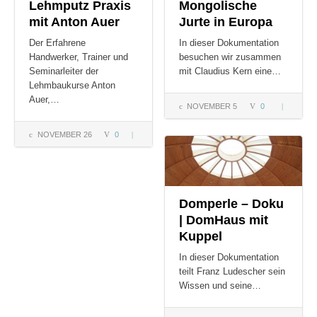
Lehmputz Praxis
Mongolische
mit Anton Auer
Jurte in Europa
Der Erfahrene
In dieser Dokumentation
Handwerker, Trainer und
besuchen wir zusammen
Seminarleiter der
mit Claudius Kern eine…
Lehmbaukurse Anton
Auer,…
NOVEMBER 5
0
Mongolis
Jurte in
NOVEMBER 26
0
Lehmputz
Europa
Praxis mit
Anton
Auer
Domperle – Doku
| DomHaus mit
Kuppel
In dieser Dokumentation
teilt Franz Ludescher sein
Wissen und seine…