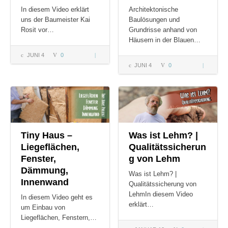
In diesem Video erklärt
Architektonische
uns der Baumeister Kai
Baulösungen und
Rosit vor…
Grundrisse anhand von
Häusern in der Blauen…
JUNI 4
0
Estrich
JUNI 4
0
Architekt
aus
Baulösun
Hanfkalk
Grundriss
| Kai
Rosit
Tiny Haus –
Was ist Lehm? |
Liegeflächen,
Qualitätssicherun
Fenster,
g von Lehm
Dämmung,
Was ist Lehm? |
Innenwand
Qualitätssicherung von
LehmIn diesem Video
In diesem Video geht es
erklärt…
um Einbau von
Liegeflächen, Fenstern,…