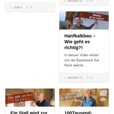
JANUAR 13
0
Was ist Le
Qualitätss
JUNI 4
0
Tiny Haus –
von Lehm
Liegeflächen,
Fenster,
Dämmung,
Innenwand
Hanfkalkbau –
Wie geht es
richtig?!
In diesem Video erklärt
uns der Baumeister Kai
Rosit welche…
JANUAR 13
0
Hanfkalk
– Wie geh
es richtig?
Ein Stall wird zur
100Tausend-