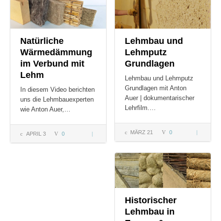
Lehmhaus
Natürliche
Lehmbau und
Wärmedämmung
Lehmputz
im Verbund mit
Grundlagen
Lehm
Lehmbau und Lehmputz
Grundlagen mit Anton
In diesem Video berichten
Auer | dokumentarischer
uns die Lehmbauexperten
Lehrfilm.…
wie Anton Auer,…
MÄRZ 21
0
Lehmbau
APRIL 3
0
Natürliche
und
Wärmedämmung
Lehmputz
im Verbund mit
Grundlag
Lehm
Historischer
Lehmbau in