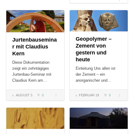
| Andi Bre
Anna Heri
Geopolymer –
Jurtenbausemina
Zement von
r mit Claudius
gestern und
Kern
heute
Diese Dokumentation
zeigt ein zehntägiges
Einleitung Uns allen ist
Jurtenbau-Seminar mit
der Zement – ein
Claudius Kern am…
anorganischer und…
AUGUST 3
0
Jurtenbauseminar
FEBRUAR 19
0
Geopolym
mit Claudius
– Zement
Kern
von geste
und heute