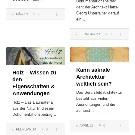
Dokumentationsbeitrag
geht der Architekt Hans-
Georg Unterrainer darauf
MÄRZ 3
0
1.
ein,…
Lehmbautagung
in Österreich
FEBRUAR 23
0
Moderner
Holzbau –
Wert?
Naturbaus
mit Hight
Kann sakrale
Holz – Wissen zu
Architektur
den
weltlich sein?
Eigenschaften &
Anwendungen
Das Berufsfeld Architektur
besteht aus vielen
Holz – Das Baumaterial
Ausrichtungen und die
aus der Natur In diesem
zumeist…
Dokumentationsbeitrag…
APRIL 27
0
Kann
FEBRUAR 14
0
Holz – Wissen
sakrale