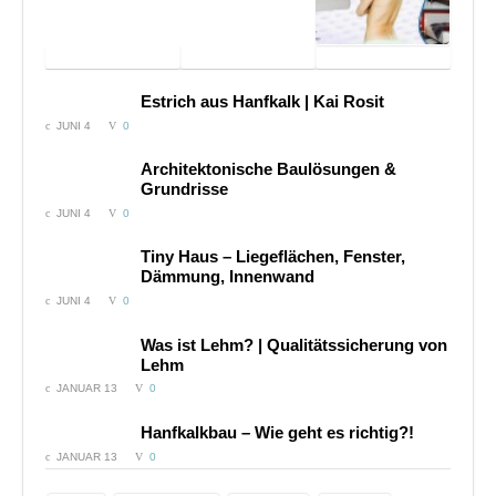
Videos
Wasserauflage
– Imagefilm
Trainingsmethode
Sonarbehandlung
music video –
Estrich aus Hanfkalk | Kai Rosit
von M. Norbekov
– Imagefilm
anakreon
JUNI 4
0
Architektonische Baulösungen &
Grundrisse
JUNI 4
0
Tiny Haus – Liegeflächen, Fenster,
Dämmung, Innenwand
JUNI 4
0
Was ist Lehm? | Qualitätssicherung von
Lehm
JANUAR 13
0
Hanfkalkbau – Wie geht es richtig?!
JANUAR 13
0