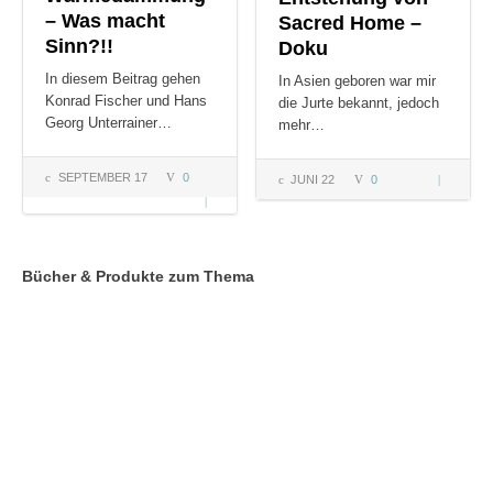
– Was macht
Sacred Home –
Sinn?!!
Doku
In diesem Beitrag gehen
In Asien geboren war mir
Konrad Fischer und Hans
die Jurte bekannt, jedoch
Georg Unterrainer…
mehr…
SEPTEMBER 17
0
JUNI 22
0
Entstehun
Wärmedämmung
von Sacre
– Was macht
Home –
Sinn?!!
Doku
Bücher & Produkte zum Thema