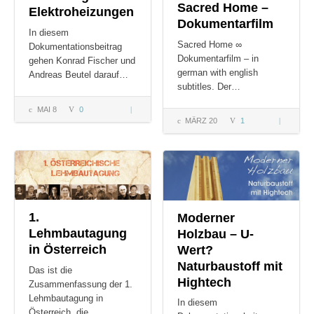
Sacred Home –
Elektroheizungen
Dokumentarfilm
In diesem
Sacred Home ∞
Dokumentationsbeitrag
Dokumentarfilm – in
gehen Konrad Fischer und
german with english
Andreas Beutel darauf…
subtitles. Der…
MAI 8
0
Erfahrung mit
MÄRZ 20
1
Sacred H
Elektroheizungen
Dokument
1.
Moderner
Lehmbautagung
Holzbau – U-
in Österreich
Wert?
Naturbaustoff mit
Das ist die
Hightech
Zusammenfassung der 1.
Lehmbautagung in
In diesem
Österreich, die…