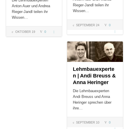
Die Lehmbauexperten
Rieger-Jandl teilen ihr
Anton Auer und Andrea
Wissen…
Rieger-Jandl teilen ihr
Wissen…
SEPTEMBER 24
0
Lehmzusä
OKTOBER 19
0
Lehm –
& mehr |
Eigenschaften
Anton Aue
&
Andrea
Einsatzgebiete
Rieger-Ja
| A. Auer, A.
Rieger-Jandl
Lehmbauexperte
n | Andi Breuss &
Anna Heringer
Die Lehmbauexperten
Andi Breuss und Anna
Heringer sprechen über
ihre…
SEPTEMBER 10
0
Lehmbaue