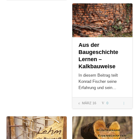
zu den
Architektu
Eigenschaften
weltlich
&
sein?
Anwendungen
Aus der
Baugeschichte
Lernen –
Kalkbauweise
In diesem Beitrag teilt
Konrad Fischer seine
Erfahrung und sein…
MÄRZ 16
0
Aus der
Baugeschi
Lernen –
Kalkbauwe