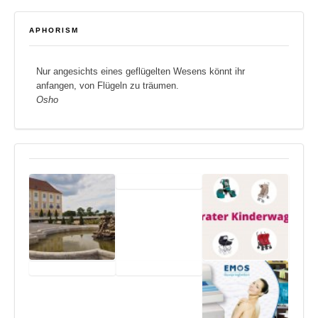
APHORISM
Nur angesichts eines geflügelten Wesens könnt ihr
anfangen, von Flügeln zu träumen.
Osho
Sacred Home –
Dokumentarfilm
Schloss Hof |
Imagefilme für
Imagefilm
Windeln.de /
Hamam in Burg
Euronics
Kinderwägen
Satzvey
Service – 22