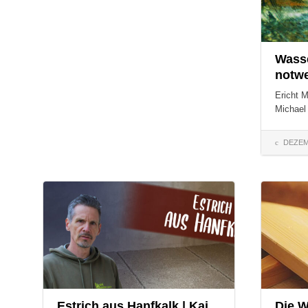
Wasse
notw
Ericht M
Michael
DEZEM
COMMENTS:
COMMENT
Estrich aus Hanfkalk | Kai
Die W