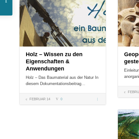
Jurtenbauseminar
mit Claudius Kern
Holz – Wissen zu den
Geop
Eigenschaften &
geste
Anwendungen
Einleitu
anorgan
Holz – Das Baumaterial aus der Natur In
diesem Dokumentationsbeitrag…
FEBRU
FEBRUAR 14
0
Holz – Wissen
zu den
COMMENT
Eigenschaften
&
Anwendungen