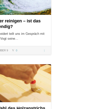
r reinigen – ist das
endig?
eidert teilt uns im Gespräch mit
 Vogt seine…
BER 9
0
Wasser
reinigen –
ist das
S:
notwendig?
ahl des Holzanstrichs