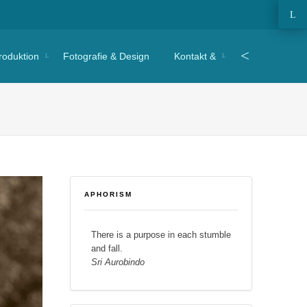
O
e
Search
roduktion
Fotografie & Design
Kontakt &
to
APHORISM
There is a purpose in each stumble
and fall.
Sri Aurobindo