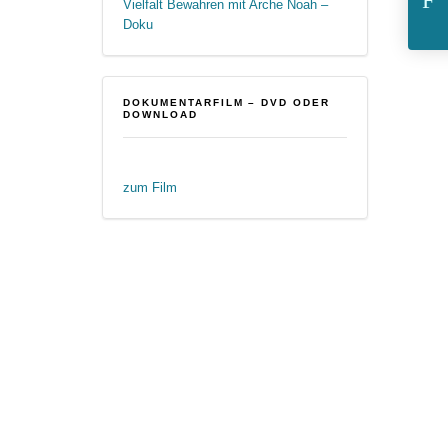
L
Vielfalt Bewahren mit Arche Noah –
Doku
DOKUMENTARFILM – DVD ODER
DOWNLOAD
zum Film