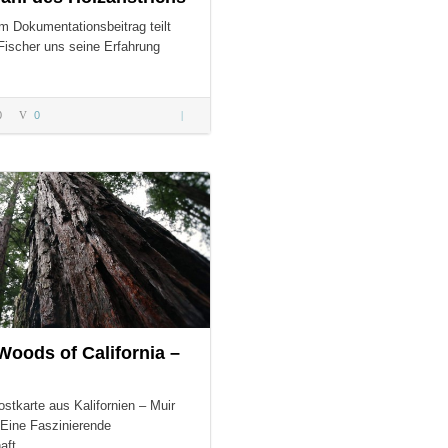
m Dokumentationsbeitrag teilt
Fischer uns seine Erfahrung
0
0
Die Wahl des
Holzanstrichs
S:
Woods of California –
stkarte aus Kalifornien – Muir
Eine Faszinierende
haft…