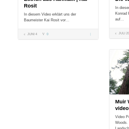
Rosit
In diese
Konrad 
In diesem Video erklärt uns der
auf…
Baumeister Kai Rosit vor…
JULI 2
JUNI 4
0
Estrich
aus
Hanfkalk
COMMENT
| Kai
Rosit
Muir 
video
Video Po
Woods. 
Landsc