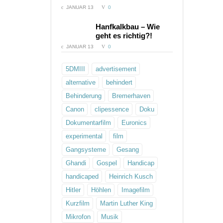
JANUAR 13
0
COMMENTS:
Hanfkalkbau – Wie
geht es richtig?!
JANUAR 13
0
5DMIII
advertisement
alternative
behindert
Behinderung
Bremerhaven
Canon
clipessence
Doku
Dokumentarfilm
Euronics
experimental
film
Gangsysteme
Gesang
Ghandi
Gospel
Handicap
handicaped
Heinrich Kusch
Hitler
Höhlen
Imagefilm
Kurzfilm
Martin Luther King
Mikrofon
Musik