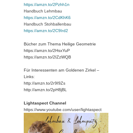
https://amzn.to/2Pzhh1n
Handbuch Lehmbau
https://amzn.to/2CdKhK6
Handbuch Stohballenbau
https://amzn.to/2C9Ird2
Bücher zum Thema Heilige Geometrie
https://amzn.to/2HsxYuP
https://amzn.to/2IZzWQB
Für Interessenten am Goldenen Zirkel –
Links:
http://amzn.to/2r9I9Zs
http://amzn.to/2pH8jBL
Lightaspect Channel
https://www.youtube.com/user/lightaspect