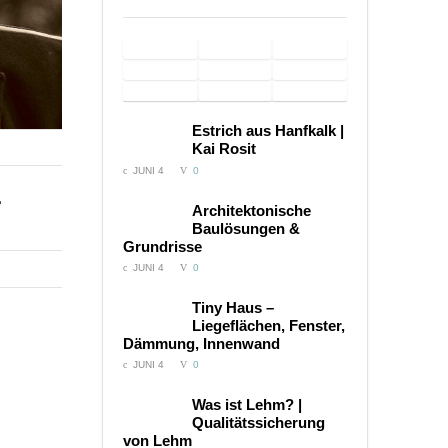
Schloss
Sacred Home –
Imagefilme
Hof |
Dokumentarfilm
für
Hamam
Euronics
Wasserauflage
Imagefilm
Windeln.de /
in Burg
Service
– Imagefilm
Trainingsmethode
Sonarbehandlung
music
COMMENTS:
Estrich aus Hanfkalk |
Kinderwägen
Satzvey
– 22
von M. Norbekov
– Imagefilm
video –
Kai Rosit
Videos
anakreon
JUNI 4
0
r
COMMENTS:
Architektonische
Baulösungen &
Grundrisse
JUNI 4
0
COMMENTS:
Tiny Haus –
Liegeflächen, Fenster,
Dämmung, Innenwand
JUNI 4
0
COMMENTS:
Was ist Lehm? |
Qualitätssicherung
von Lehm