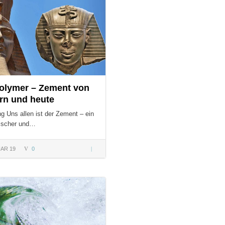
olymer – Zement von
rn und heute
ng Uns allen ist der Zement – ein
ischer und…
AR 19
0
Geopolymer
– Zement
von gestern
S:
und heute