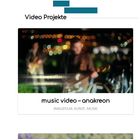
Ablauf
Video Projekte
Video Projekte
music video – anakreon
IMAGEFILM
,
KUNST
,
MUSIK