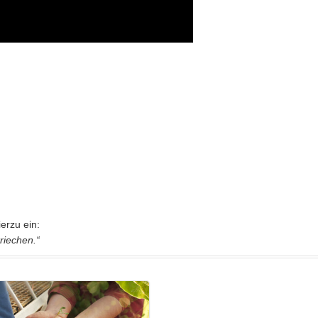
erzu ein:
riechen.“
S: