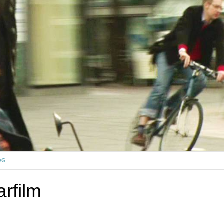
OG
rfilm