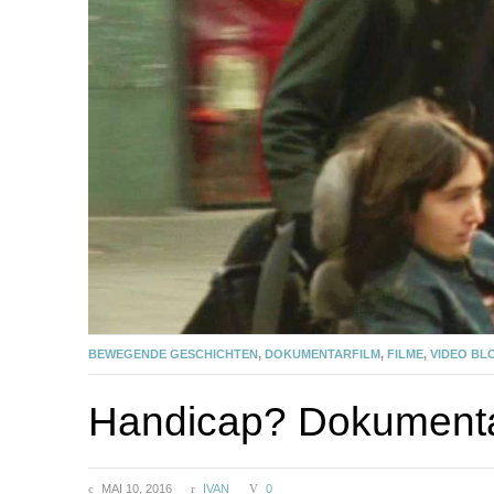
BEWEGENDE GESCHICHTEN
,
DOKUMENTARFILM
,
FILME
,
VIDEO BL
Handicap? Dokumenta
MAI 10, 2016
IVAN
0