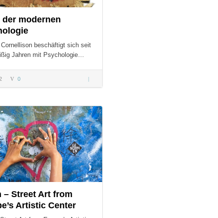
 der modernen
hologie
 Cornellison beschäftigt sich seit
eißig Jahren mit Psychologie…
2
0
Wege der
modernen
Psychologie
S:
n – Street Art from
e’s Artistic Center