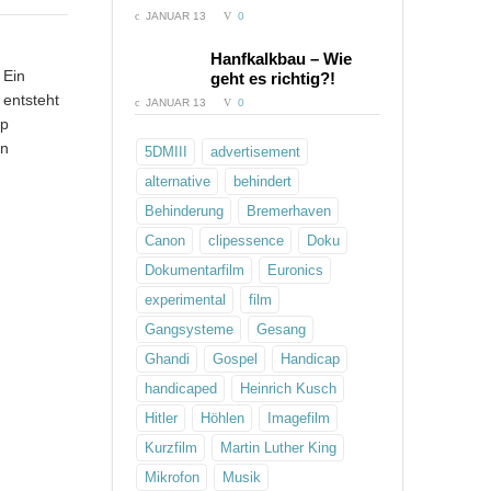
JANUAR 13
0
COMMENTS:
Hanfkalkbau – Wie
 Ein
geht es richtig?!
 entsteht
JANUAR 13
0
ap
en
5DMIII
advertisement
alternative
behindert
Behinderung
Bremerhaven
Canon
clipessence
Doku
Dokumentarfilm
Euronics
experimental
film
Gangsysteme
Gesang
Ghandi
Gospel
Handicap
handicaped
Heinrich Kusch
Hitler
Höhlen
Imagefilm
Kurzfilm
Martin Luther King
Mikrofon
Musik