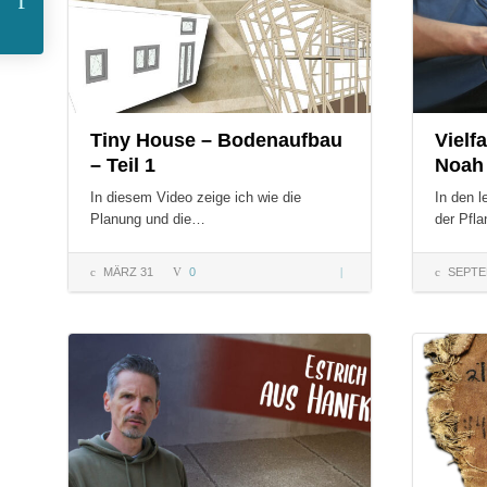
Ein Tanz,
den du
Tiny House – Bodenaufbau
Vielf
– Teil 1
Noah
In diesem Video zeige ich wie die
In den 
nie
Planung und die…
der Pfla
MÄRZ 31
0
Tiny House
SEPTE
–
vergisst
Bodenaufbau
COMMENTS:
COMMENT
– Teil 1
– Tänzer