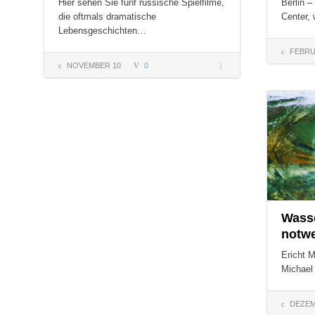
Hier sehen Sie fünf russische Spielfilme,
Berlin –
die oftmals dramatische
Center,
Lebensgeschichten…
FEBRU
NOVEMBER 10
0
5
Russische
COMMENT
Filme für
die Seele
Wasse
notw
Ericht M
Michael
DEZEM