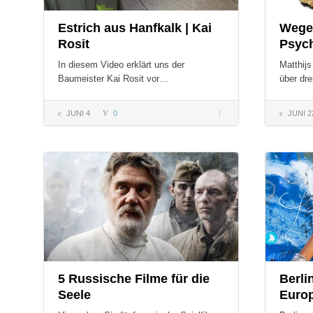
Estrich aus Hanfkalk | Kai
Wege
mit
Rosit
Psyc
In diesem Video erklärt uns der
Matthijs
Baumeister Kai Rosit vor…
über dr
Handicap
JUNI 4
0
Estrich
JUNI 2
aus
Hanfkalk
COMMENTS:
COMMENT
| Kai
Rosit
5 Russische Filme für die
Berli
Seele
Europ