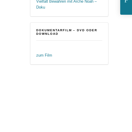
E
Vielfalt Bewahren mit Arche Noah –
Doku
DOKUMENTARFILM – DVD ODER
DOWNLOAD
zum Film
M