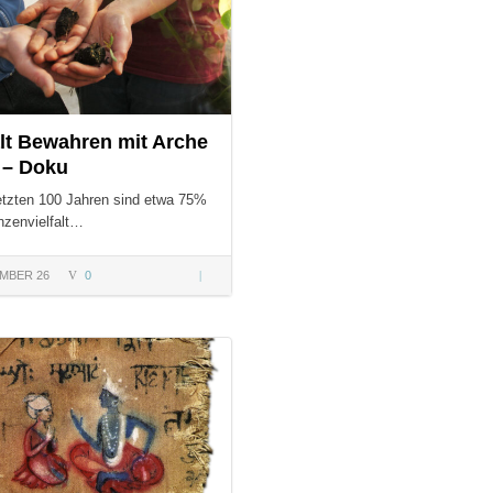
alt Bewahren mit Arche
 – Doku
letzten 100 Jahren sind etwa 75%
nzenvielfalt…
MBER 26
0
Vielfalt
Bewahren
mit Arche
S:
Noah –
Doku