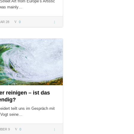
 Street Art from Europe’s Artistic
 was mainly…
AR 28
0
Berlin –
Street
Art from
S:
Europe’s
Artistic
Center
r reinigen – ist das
endig?
eidert teilt uns im Gespräch mit
 Vogt seine…
BER 9
0
Wasser