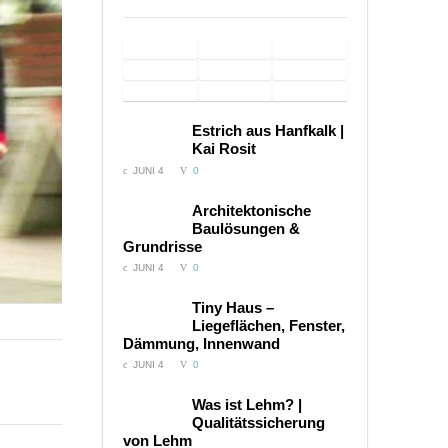
Schloss
Sacred Home –
Imagefilme
Hof |
Dokumentarfilm
für
Hamam
Euronics
Wasserauflage
Imagefilm
Windeln.de /
in Burg
Service
– Imagefilm
Trainingsmethode
Sonarbehandlung
music
COMMENTS:
Estrich aus Hanfkalk |
Kinderwägen
Satzvey
– 22
von M. Norbekov
– Imagefilm
video –
Kai Rosit
Videos
anakreon
JUNI 4
0
COMMENTS:
Architektonische
Baulösungen &
Grundrisse
JUNI 4
0
COMMENTS:
Tiny Haus –
Liegeflächen, Fenster,
Dämmung, Innenwand
JUNI 4
0
COMMENTS:
Was ist Lehm? |
Qualitätssicherung
von Lehm