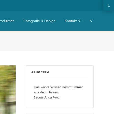
O
e
Search
roduktion
Fotografie & Design
Kontakt &
to
APHORISM
Das wahre Wissen kommt immer
aus dem Herzen.
Leonardo da Vinci