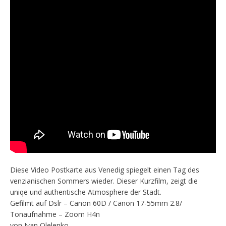
Diese Video Postkarte aus Venedig spiegelt einen Tag des
venzianischen Sommers wieder. Dieser Kurzfilm, zeigt die
uniqe und authentische Atmosphere der Stadt.
Gefilmt auf Dslr – Canon 60D / Canon 17-55mm 2.8/
Tonaufnahme – Zoom H4n
von Ivan Olelenko