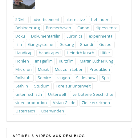
5DMIII
advertisement
alternative
behindert
Behinderung
Bremerhaven
Canon
clipessence
Doku
Dokumentarfilm
Euronics
experimental
film
Gangsysteme
Gesang
Ghandi
Gospel
Handicap
handicaped
Heinrich Kusch
Hitler
Höhlen
Imagefilm
Kurzfilm
Martin Luther King
Mikrofon
Musik
Mut zum Leben
Produktion
Rollstuhl
Service
singen
Slideshow
Spa
Stahlin
Studium
Tore zur Unterwelt
unterirschisch
Unterwelt
verbotene Geschichte
video production
Vivian Glade
Ziele erreichen
Österreich
überwinden
ARTIKEL & VIDEOS AUS DEM BLOG