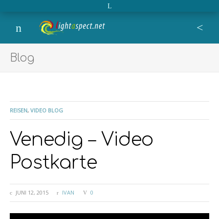
Open extra topbar
Lightaspect
film, photo, design, blog,
Menu
Se
Blog
REISEN
,
VIDEO BLOG
Venedig – Video
Postkarte
JUNI 12, 2015
IVAN
0