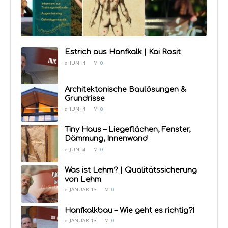
Videos
Trainingsmethode
Sonarbehandlung
music video –
Estrich aus Hanfkalk | Kai Rosit
von M. Norbekov
– Imagefilm
anakreon
JUNI 4
0
Architektonische Baulösungen &
Grundrisse
JUNI 4
0
Tiny Haus – Liegeflächen, Fenster,
Dämmung, Innenwand
JUNI 4
0
Was ist Lehm? | Qualitätssicherung
von Lehm
JANUAR 13
0
Hanfkalkbau – Wie geht es richtig?!
JANUAR 13
0