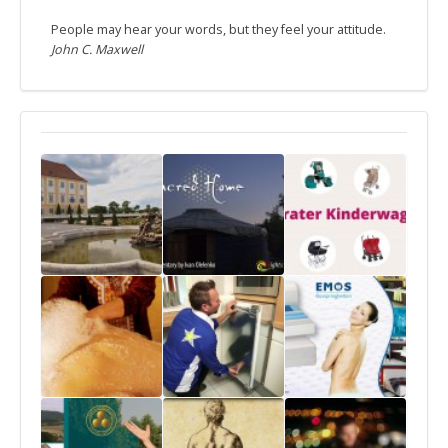
People may hear your words, but they feel your attitude.
John C. Maxwell
Schloss Hof |
Sacred Home –
Imagefilme für
Imagefilm
Dokumentarfilm
Windeln.de /
Kinderwägen
Hamam in
Euronics
Wasserauflage
Burg Satzvey
Service – 22
– Imagefilm