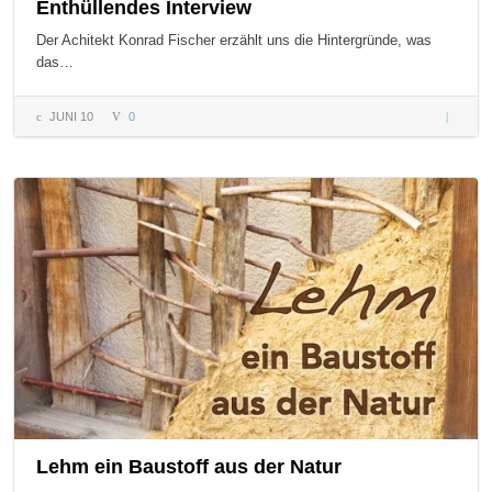
Enthüllendes Interview
Der Achitekt Konrad Fischer erzählt uns die Hintergründe, was
das…
JUNI 10
0
CO2,
ATOMind
& Photo
– Enthül
Intervie
Lehm ein Baustoff aus der Natur