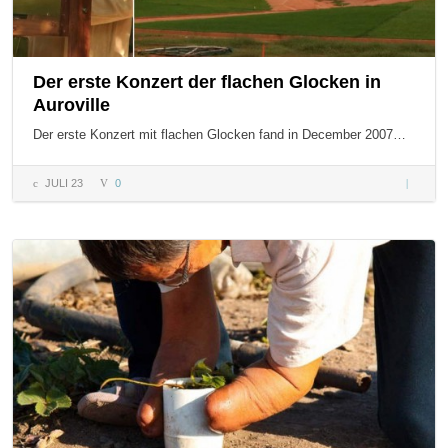
Der erste Konzert der flachen Glocken in
Auroville
Der erste Konzert mit flachen Glocken fand in December 2007…
JULI 23
0
Der erst
Konzert
der
flachen
Glocken
in
Aurovill