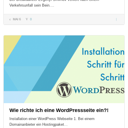
Verkehrsunfall sein Bein.…
MAI 6
0
Ein Tanz
den du
nie
vergisst 
Tänzer
mit
Handica
Wie richte ich eine WordPressseite ein?!
Installation einer WordPress Webseite 1. Bei einem
Domainanbieter ein Hostingpaket…