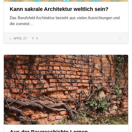
Kann sakrale Architektur weltlich sein?
Das Berufsfeld Architektur besteht aus vielen Ausrichtungen und
die zumeist…
APRIL 27
0
Kann
sakrale
Architek
weltlich
sein?