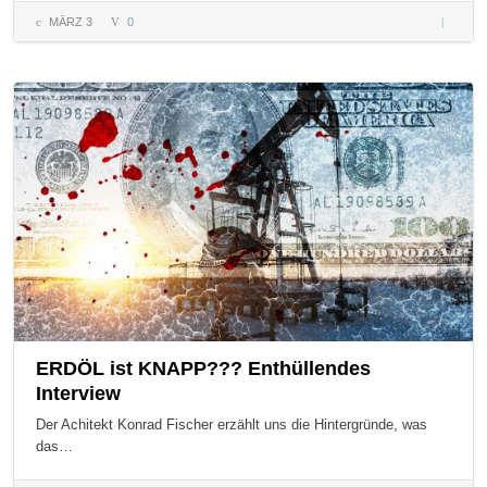
MÄRZ 3
0
1.
Lehmba
in Öster
ERDÖL ist KNAPP??? Enthüllendes
Interview
Der Achitekt Konrad Fischer erzählt uns die Hintergründe, was
das…