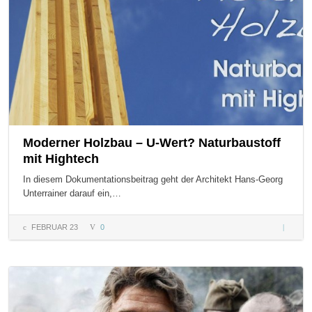
Moderner Holzbau – U-Wert? Naturbaustoff
mit Hightech
In diesem Dokumentationsbeitrag geht der Architekt Hans-Georg
Unterrainer darauf ein,…
FEBRUAR 23
0
Modern
Holzbau
Wert?
Naturbau
mit Hig