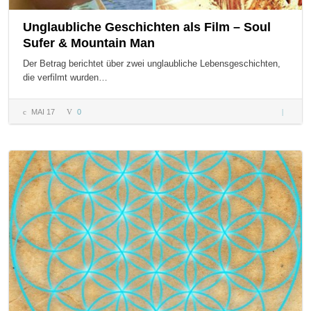
Unglaubliche Geschichten als Film – Soul
Sufer & Mountain Man
Der Betrag berichtet über zwei unglaubliche Lebensgeschichten,
die verfilmt wurden…
MAI 17
0
Unglaub
Geschic
als Film
Soul Su
Mountai
Man