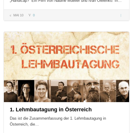
„Handicap?“ Ein Film von Nadine Mueller und Ivan Olelenko. In…
MAI 10
0
Handica
Dokumen
1. Lehmbautagung in Österreich
Das ist die Zusammenfassung der 1. Lehmbautagung in
Österreich, die…