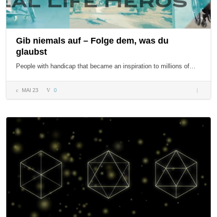
Gib niemals auf – Folge dem, was du
glaubst
People with handicap that became an inspiration to millions of…
MAI 23
0
Gib
niemals
auf –
Folge
dem,
was du
glaubst