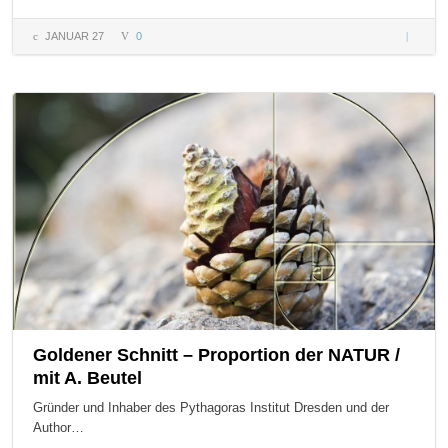
JANUAR 27
0
Wie rich
eine
WordPres
ein?!
Goldener Schnitt – Proportion der NATUR /
mit A. Beutel
Gründer und Inhaber des Pythagoras Institut Dresden und der
Author…