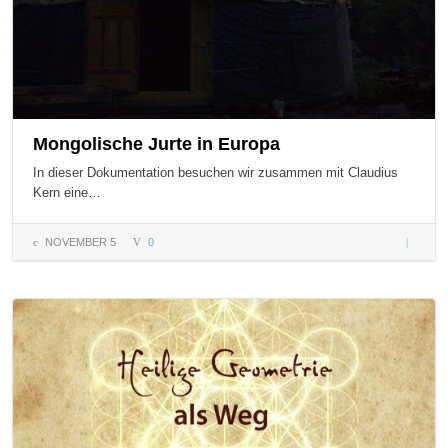
Mongolische Jurte in Europa
In dieser Dokumentation besuchen wir zusammen mit Claudius
Kern eine…
NOVEMBER 5
0
Mongoli
Jurte in
Europa