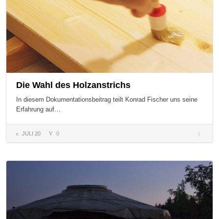
Die Wahl des Holzanstrichs
In diesem Dokumentationsbeitrag teilt Konrad Fischer uns seine
Erfahrung auf…
JULI 20
0
Die Wah
Holzanst