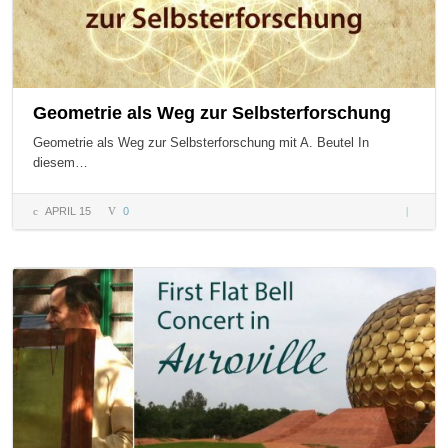
Geometrie als Weg zur Selbsterforschung
Geometrie als Weg zur Selbsterforschung mit A. Beutel In
diesem…
APRIL 15
0
Geometri
Weg zur
Selbster