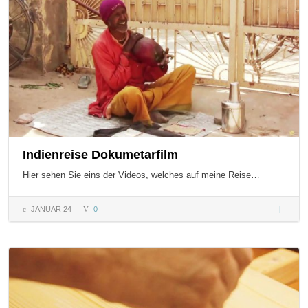
Indienreise Dokumetarfilm
Hier sehen Sie eins der Videos, welches auf meine Reise…
JANUAR 24
0
Indienre
Dokumet