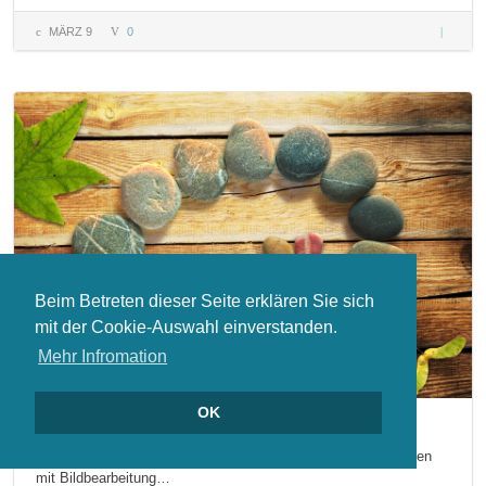
MÄRZ 9
0
Goldene
Schnitt 
Proport
der
NATUR 
mit A.
Beutel
Beim Betreten dieser Seite erklären Sie sich
mit der Cookie-Auswahl einverstanden.
Mehr Infromation
OK
Gibt es Alternative zu Photoshop?
Als Multimediadesigner beschäftige ich mich seit vielen Jahren
mit Bildbearbeitung…