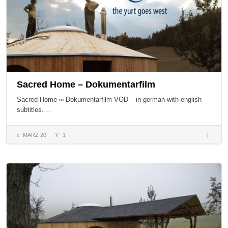
Sacred Home – Dokumentarfilm
Sacred Home ∞ Dokumentarfilm VOD – in german with english
subtitles.…
MÄRZ 20
1
Sacred 
Dokumen