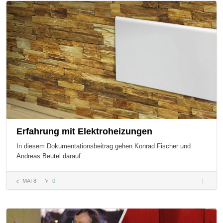
Europe’
Artistic
Center
Erfahrung mit Elektroheizungen
In diesem Dokumentationsbeitrag gehen Konrad Fischer und
Andreas Beutel darauf…
MAI 8
0
Erfahru
Elektro