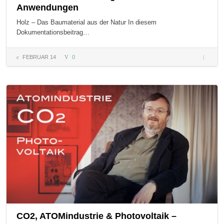
Anwendungen
Holz – Das Baumaterial aus der Natur In diesem
Dokumentationsbeitrag…
FEBRUAR 14
0
Holz – 
über
Eigensc
und
Anwend
CO2, ATOMindustrie & Photovoltaik –