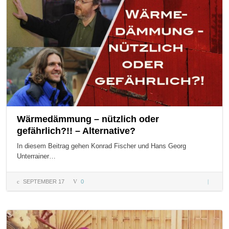
Wärmedämmung – nützlich oder
gefährlich?!! – Alternative?
In diesem Beitrag gehen Konrad Fischer und Hans Georg
Unterrainer…
SEPTEMBER 17
0
Wärme
– nützli
gefährli
Alternat