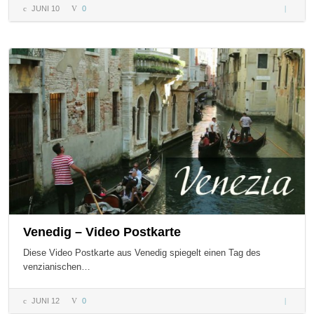
JUNI 10
0
ERDÖL i
KNAPP?
Enthüll
Intervie
Venedig – Video Postkarte
Diese Video Postkarte aus Venedig spiegelt einen Tag des
venzianischen…
JUNI 12
0
Venedig