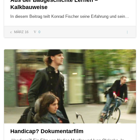
Aus der Baugeschichte Lernen –
Kalkbauweise
In diesem Beitrag teilt Konrad Fischer seine Erfahrung und sein…
MÄRZ 16
0
Aus der
Baugesc
Lernen 
Kalkbau
Handicap? Dokumentarfilm