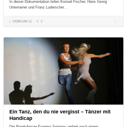
In dieser Dokumentation teilen Konrad Fischer, Hans Georg
Unterrainer und Franz Luderscher…
FEBRUAR 12
0
Lehm
ein
Baustoff
aus der
Natur
Ein Tanz, den du nie vergisst – Tänzer mit
Handicap
Der Breakdancer Evgenyi Smirnov verliert nach einem