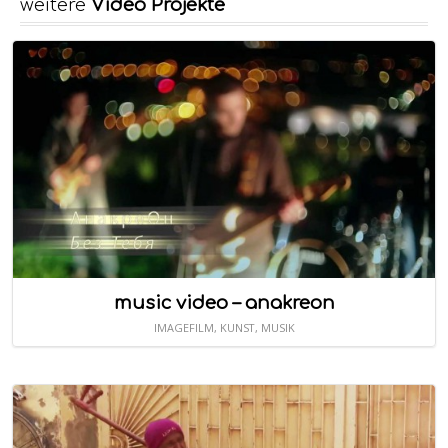
weitere
Video Projekte
music video – anakreon
IMAGEFILM
,
KUNST
,
MUSIK