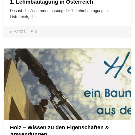
1. Lehmbautagung in Österreich
Das ist die Zusammenfassung der 1. Lehmbautagung in
Österreich, die…
MÄRZ 3
0
1.
Lehmba
in Öster
Holz – Wissen zu den Eigenschaften &
Anwendungen