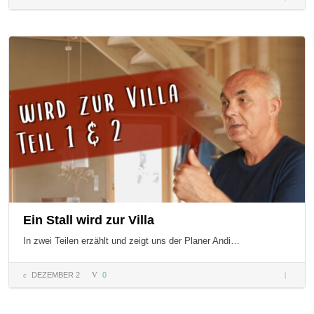
Männer
Wahre
Helden 
Bewald
Ein Stall wird zur Villa
In zwei Teilen erzählt und zeigt uns der Planer Andi…
DEZEMBER 2
0
Ein
Stall
wird