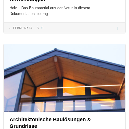
Holz – Das Baumaterial aus der Natur In diesem
Dokumentationsbeitrag…
FEBRUAR 14
0
Holz – 
zu den
Eigensc
&
Anwend
Architektonische Baulösungen &
Grundrisse