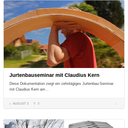
zur
Villa
Jurtenbauseminar mit Claudius Kern
Diese Dokumentation zeigt ein zehntägiges Jurtenbau-Seminar
mit Claudius Kern am…
AUGUST 3
0
Jurtenb
mit Clau
Kern