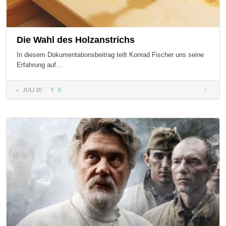
Die Wahl des Holzanstrichs
In diesem Dokumentationsbeitrag teilt Konrad Fischer uns seine
Erfahrung auf…
JULI 20
0
Die Wah
Holzanst