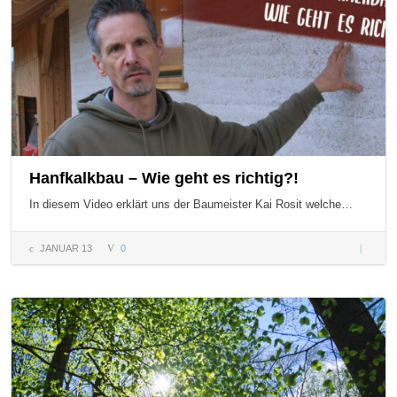
Hanfkalkbau – Wie geht es richtig?!
In diesem Video erklärt uns der Baumeister Kai Rosit welche…
JANUAR 13
0
Hanfkal
– Wie g
es richti