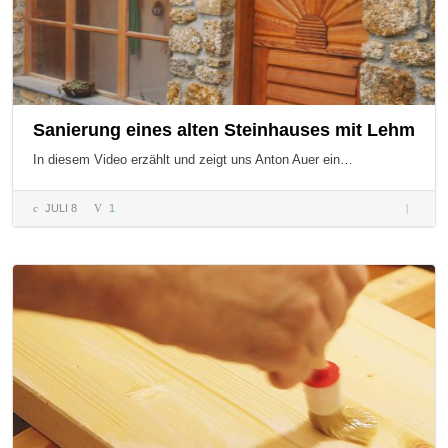
Sanierung eines alten Steinhauses mit Lehm
In diesem Video erzählt und zeigt uns Anton Auer ein…
JULI 8
1
Sanieru
eines alt
Steinhau
mit Leh