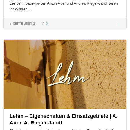
Die Lehmbauexperten Anton Auer und Andrea Rieger-Jandl teilen
ihr Wissen…
SEPTEMBER 24
0
Lehmzus
& mehr 
Anton A
Andrea
Rieger-J
Lehm – Eigenschaften & Einsatzgebiete | A.
Auer, A. Rieger-Jandl