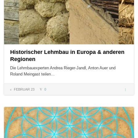
Historischer Lehmbau in Europa & anderen
Regionen
Die Lehmbauexperten Andrea Rieger-Jandl, Anton Auer und
Roland Meingast teilen…
FEBRUAR 23
0
Historis
Lehmba
in Euro
& ander
Regione