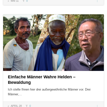
MAI 11
0
Ein Bau
ohne
Hände –
Motivat
Pur
Einfache Männer Wahre Helden –
Bewaldung
Ich stelle Ihnen hier drei außergewöhnliche Männer vor. Drei
Männer,…
APRIL 28
0
Einfach