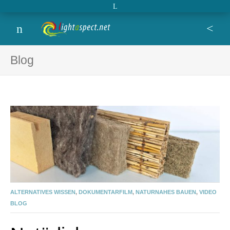
Open extra topbar
Lightaspect
film, photo, design, blog,
Menu
Se
Blog
ALTERNATIVES WISSEN
,
DOKUMENTARFILM
,
NATURNAHES BAUEN
,
VIDEO
BLOG