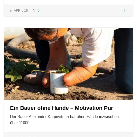
APRIL 15
0
Lehm un
Anwendu
Ein Bauer ohne Hände – Motivation Pur
Der Bauer Alexander Karpovitsch hat ohne Hände inzwischen
über 11000…