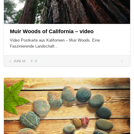
Muir Woods of California – video
Video Postkarte aus Kalifornien – Muir Woods. Eine
Faszinierende Landschaft…
JUNI 10
0
Muir
Woods o
Californ
– video