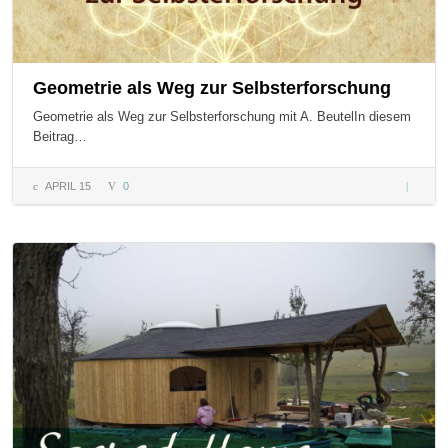
Geometrie als Weg zur Selbsterforschung
Geometrie als Weg zur Selbsterforschung mit A. BeutelIn diesem
Beitrag…
APRIL 15
0
Geometri
Weg zur
Selbster