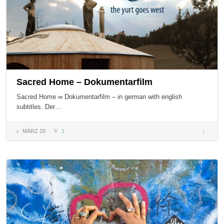
Sacred Home – Dokumentarfilm
Sacred Home ∞ Dokumentarfilm – in german with english
subtitles. Der…
MÄRZ 20
1
Sacred 
Dokumen