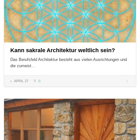
Kann sakrale Architektur weltlich sein?
Das Berufsfeld Architektur besteht aus vielen Ausrichtungen und
die zumeist…
APRIL 27
0
Kann
sakrale
Architek
weltlich
sein?