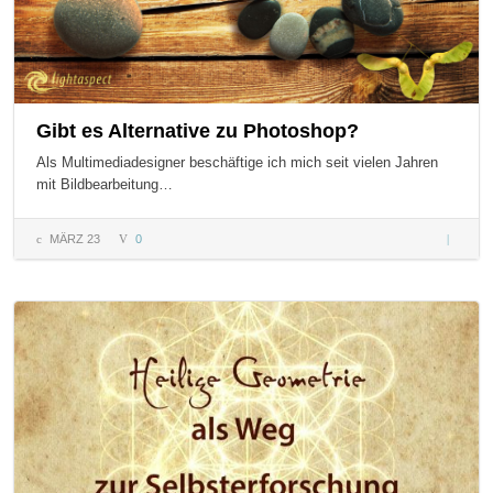
Gibt es Alternative zu Photoshop?
Als Multimediadesigner beschäftige ich mich seit vielen Jahren
mit Bildbearbeitung…
MÄRZ 23
0
Gibt es
Alternat
zu
Photosh