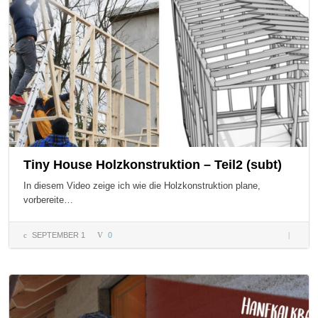
Tiny House Holzkonstruktion – Teil2 (subt)
In diesem Video zeige ich wie die Holzkonstruktion plane,
vorbereite…
SEPTEMBER 1
0
Tiny Ho
Holzkon
– Teil2 