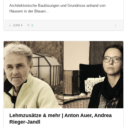
Architektonische Baulösungen und Grundrisse anhand von
Häusern in der Blauen…
JUNI 4
0
Architek
Baulösu
Grundri
Lehmzusätze & mehr | Anton Auer, Andrea
Rieger-Jandl